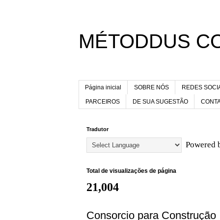
MÉTODDUS C
Página inicial
SOBRE NÓS
REDES SOCI
PARCEIROS
DE SUA SUGESTÃO
CONT
Tradutor
Powered 
Total de visualizações de página
21,004
Consorcio para Construção