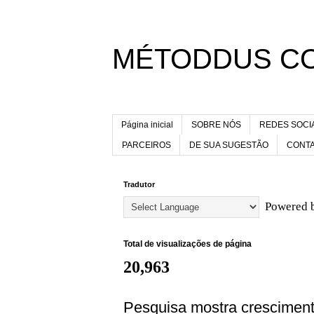
MÉTODDUS C
Página inicial
SOBRE NÓS
REDES SOCI
PARCEIROS
DE SUA SUGESTÃO
CONT
Tradutor
Powered 
Total de visualizações de página
20,963
Pesquisa mostra cresciment